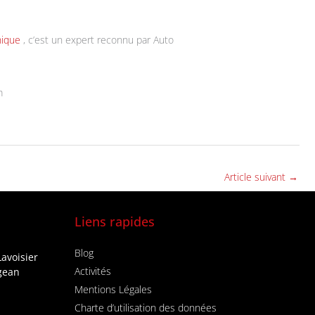
onique
, c’est un expert reconnu par Auto
m
Article suivant
→
Liens rapides
Blog
Lavoisier
Activités
igean
Mentions Légales
Charte d’utilisation des données