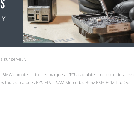
s sur serveur.
 BMW compteurs toutes marques – TCU calculateur de boite de vitess
box toutes marques EZS ELV – SAM Mercedes Benz BSM ECM Fiat Opel