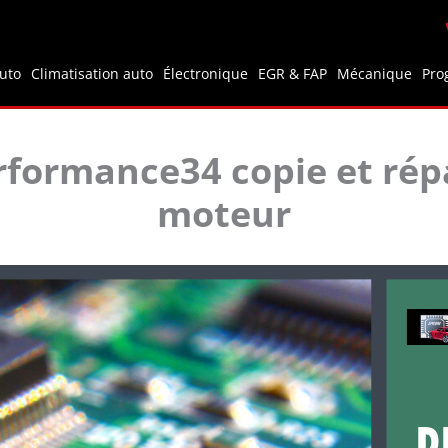
auto
Climatisation auto
Électronique
EGR & FAP
Mécanique
Pro
rformance34 copie et répa
moteur