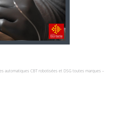
es automatiques CBT robotisées et DSG toutes marques –