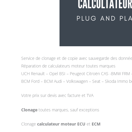
Service de clonage et de copie avec sauvegarde des donnée
Réparation de calculateurs moteur toutes marques
UCH Renault – Opel BSI – Peugeot Citroën CAS -BMW FRM –
BCM Ford – BCM Audi – Volkswagen – Seat – Skoda Immo 
Votre prix sur devis avec facture et TVA
Clonage
toutes marques, sauf exceptions
Clonage
calculateur moteur
ECU
et
ECM