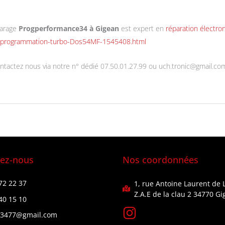
garage
Progperformance34 à Gigean
est expert en
réparation électr
l-reprogrammation-turbo-Dos54MF-1545408.html
ntactez nous via notre n° dédié 07.50.01.27.99 ou uch.tronic@gmail.co
tez-nous
Nos coordonnées
72 22 37
1, rue Antoine Laurent de 
Z.A.E de la clau 2 34770 G
40 15 10
o3477@gmail.com