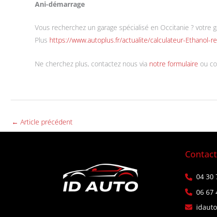
Ani-démarrage
Vous recherchez un garage spécialisé en Occitanie ? votre 
Plus
https://www.autoplus.fr/actualite/calculateur-Ethano
Ne cherchez plus, contactez nous via
notre formulaire
ou co
←
Article précédent
Contac
04 30 
06 67 
idaut