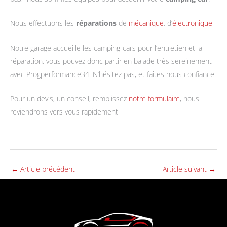
Nous effectuons les
réparations
de
mécanique
, d’
électronique
Notre garage accueille les camping-cars pour l’entretien et la
réparation, vous pouvez donc partir en balade très sereinement
avec Progperformance34. N’hésitez pas, et faites nous confiance.
Pour un devis, un conseil, remplissez
notre formulaire
, nous
reviendrons vers vous rapidement
←
Article précédent
Article suivant
→