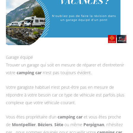
Garage équipé
Trouver un garage qui soit en mesure de réparer et d’entretenir
votre
camping car
n’est pas toujours évident.
Votre garagiste habituel n’est peut-être pas en mesure de
répondre à votre besoin car ce type de véhicule est parfois plus
complexe que votre véhicule courant.
Vous êtes propriétaire d’un
camping car
et vous êtes proche
de
Montpellier
,
Béziers
,
Sète
ou même
Perpignan
, n’hésitez
pas, nous sommes équipés pour accueillir votre
camping car
.