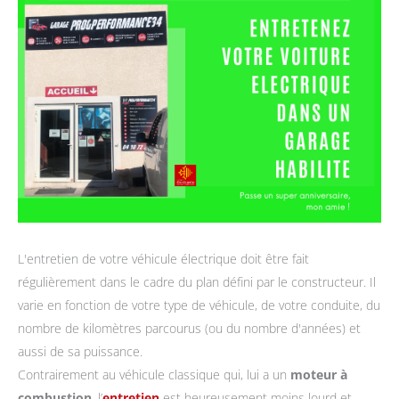
L'entretien de votre véhicule électrique doit être fait
régulièrement dans le cadre du plan défini par le constructeur. Il
varie en fonction de votre type de véhicule, de votre conduite, du
nombre de kilomètres parcourus (ou du nombre d'années) et
aussi de sa puissance.
Contrairement au véhicule classique qui, lui a un
moteur à
combustion
, l’
entretien
est heureusement moins lourd et