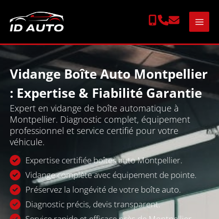
Aller
au
contenu
Vidange Boîte Auto Montpellier
: Expertise & Fiabilité Garantie
Expert en vidange de boîte automatique à
Montpellier. Diagnostic complet, équipement
professionnel et service certifié pour votre
véhicule.
Expertise certifiée boîtes auto Montpellier.
Vidange complète avec équipement de pointe.
Préservez la longévité de votre boîte auto.
Diagnostic précis, devis transparent.
Service rapide et efficace près de Montpellier.