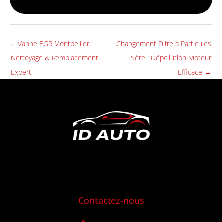
←
Vanne EGR Montpellier :
Changement Filtre à Particules
Nettoyage & Remplacement
Sète : Dépollution Moteur
Expert
Efficace
→
Contactez-nous