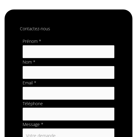
Contactez-nous
Formulaire
Prénom
*
simple
avec
Nom
*
téléphone
Email
*
Téléphone
Message
*